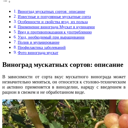
Виноград мускатных сортов: описание
Известные и популярные мускатные сорта
Особенности и свойства ягод, их польза
Применение винограда Мускат в кулинарии
Вред и противопоказания к употреблению
Уход, необходимый при выращивании
Полив и мульчирование
Профилактика заболеваний
Фото винограда мускат
Виноград мускатных сортов: описание
В зависимости от сорта вкус мускатного винограда может
незначительно меняться, он относится к столово-техническим
и активно применяется в виноделии, наряду с введением в
рацион в свежем и не обработанном виде.