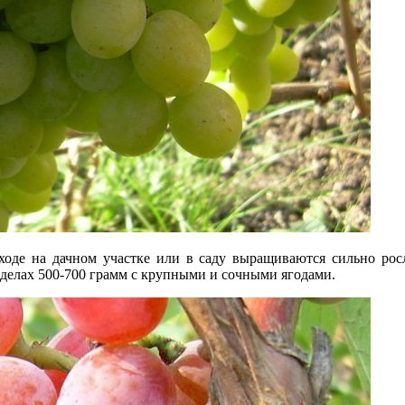
оде на дачном участке или в саду выращиваются сильно рос
еделах 500-700 грамм с крупными и сочными ягодами.