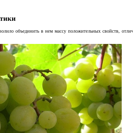
стики
озволило объединить в нем массу положительных свойств, отл