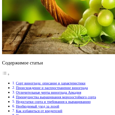
Содержимое статьи
Сорт винограда: описание и характеристики
Происхождение и распространение винограда
Отличительные черты винограда Аркадия
Преимущества выращивания морозостойкого сорта
Недостатки сорта и требования к выращиванию
Необходимый уход за лозой
Как избавиться от вредителей