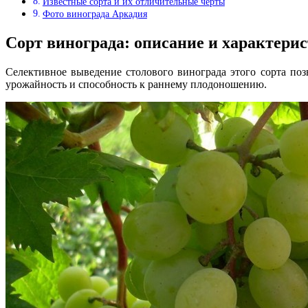
Известные сорта и их отличительные черты
Фото винограда Аркадия
Сорт винограда: описание и характери
Селективное выведение столового винограда этого сорта п
урожайность и способность к раннему плодоношению.