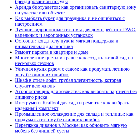
брендированной посуды
Аренда биотуалетов: как организовать санитарную зону
на участке или объекте
Как выбрать букет для праздника и не ошибиться с
настроением
Лучшие гидропонные системы для дома: рейтинг DWC,
капельных и аэропонных установок
Остеопат: когда телу нужна мягкая поддержка и
внимательная диагностика
Ремонт паркета в квартире и доме
Многолетние цветы и травы: как создать живой сад на
несколько сезонов
Уличная кухня рядом с садом: как продумать летнюю
зону без лишних ошибок
Шкаф в стиле лофт: грубая элегантность, которая
служит всю жизнь
Агропоставщик для хозяйства: как выбрать партнера без
лишнего риска
Инструмент Kraftool для сада и ремонта: как выбрать
надежный комплект
Промышленное охлаждение для склада и теплицы: как
продумать систему без лишних ошибок
Перетяжка диванов в Москве: как обновить мягкую
мебель без лишней суеты