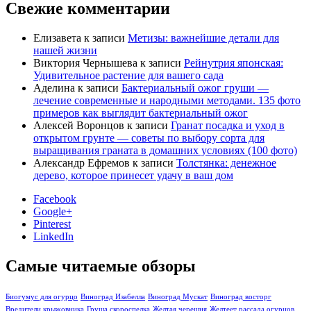
Свежие комментарии
Елизавета
к записи
Метизы: важнейшие детали для
нашей жизни
Виктория Чернышева
к записи
Рейнутрия японская:
Удивительное растение для вашего сада
Аделина
к записи
Бактериальный ожог груши —
лечение современные и народными методами. 135 фото
примеров как выглядит бактериальный ожог
Алексей Воронцов
к записи
Гранат посадка и уход в
открытом грунте — советы по выбору сорта для
выращивания граната в домашних условиях (100 фото)
Александр Ефремов
к записи
Толстянка: денежное
дерево, которое принесет удачу в ваш дом
Facebook
Google+
Pinterest
LinkedIn
Самые читаемые обзоры
Биогумус для огурцо
Виноград Изабелла
Виноград Мускат
Виноград восторг
Вредители крыжовника
Груша скороспелка
Желтая черешня
Желтеет рассада огурцов