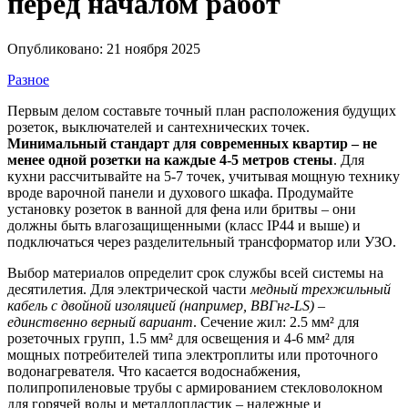
перед началом работ
Опубликовано: 21 ноября 2025
Разное
Первым делом составьте точный план расположения будущих
розеток, выключателей и сантехнических точек.
Минимальный стандарт для современных квартир – не
менее одной розетки на каждые 4-5 метров стены
. Для
кухни рассчитывайте на 5-7 точек, учитывая мощную технику
вроде варочной панели и духового шкафа. Продумайте
установку розеток в ванной для фена или бритвы – они
должны быть влагозащищенными (класс IP44 и выше) и
подключаться через разделительный трансформатор или УЗО.
Выбор материалов определит срок службы всей системы на
десятилетия. Для электрической части
медный трехжильный
кабель с двойной изоляцией (например, ВВГнг-LS) –
единственно верный вариант
. Сечение жил: 2.5 мм² для
розеточных групп, 1.5 мм² для освещения и 4-6 мм² для
мощных потребителей типа электроплиты или проточного
водонагревателя. Что касается водоснабжения,
полипропиленовые трубы с армированием стекловолокном
для горячей воды и металлопластик – надежные и