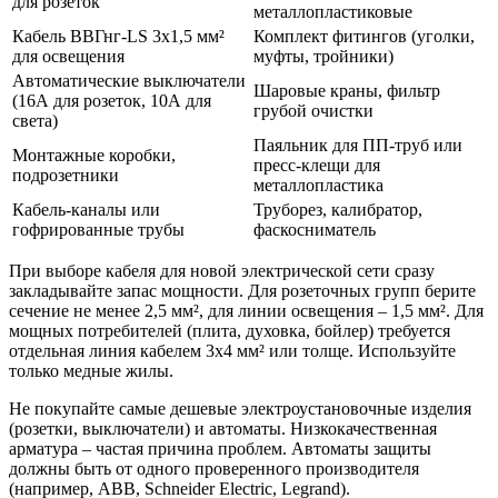
для розеток
металлопластиковые
Кабель ВВГнг-LS 3х1,5 мм²
Комплект фитингов (уголки,
для освещения
муфты, тройники)
Автоматические выключатели
Шаровые краны, фильтр
(16А для розеток, 10А для
грубой очистки
света)
Паяльник для ПП-труб или
Монтажные коробки,
пресс-клещи для
подрозетники
металлопластика
Кабель-каналы или
Труборез, калибратор,
гофрированные трубы
фаскосниматель
При выборе кабеля для новой электрической сети сразу
закладывайте запас мощности. Для розеточных групп берите
сечение не менее 2,5 мм², для линии освещения – 1,5 мм². Для
мощных потребителей (плита, духовка, бойлер) требуется
отдельная линия кабелем 3х4 мм² или толще. Используйте
только медные жилы.
Не покупайте самые дешевые электроустановочные изделия
(розетки, выключатели) и автоматы. Низкокачественная
арматура – частая причина проблем. Автоматы защиты
должны быть от одного проверенного производителя
(например, ABB, Schneider Electric, Legrand).