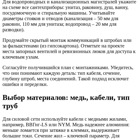
Для водопроводных и канализационных магистралей укажите
на схеме все сантехприборы: унитаз, раковину, душ, ванну,
посудомоечную и стиральную машины. Учитывайте
диаметры стояков и отводов (канализация – 50 мм для
раковин, 110 мм для унитаза; водопровод – 20 мм для
разводки).
Продумайте скрытый монтаж коммуникаций в штробах или
за фальшстенами (из гипсокартона). Отметьте на проекте
места запорных вентилей и ревизионных люков для доступа к
ключевым узлам.
Согласуйте получившийся план с монтажниками. Убедитесь,
что они понимают каждую деталь: тип кабеля, сечение,
глубину штроб, места соединений. Такой подход исключит
ошибки и переделки.
Выбор материалов: медь, кабели, тип
труб
Для силовой сети используйте кабели с медными жилами,
например, ВВГнг-LS или NYM. Медь надежнее алюминия:
меньше ломается при затяжке в клеммах, выдерживает
большие токи. Сечение жил – ключевой параметр. Для