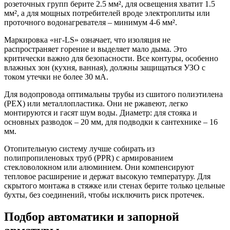
розеточных групп берите 2.5 мм², для освещения хватит 1.5
мм², а для мощных потребителей вроде электроплиты или
проточного водонагревателя – минимум 4-6 мм².
Маркировка «нг-LS» означает, что изоляция не
распространяет горение и выделяет мало дыма. Это
критически важно для безопасности. Все контуры, особенно
влажных зон (кухня, ванная), должны защищаться УЗО с
током утечки не более 30 мА.
Для водопровода оптимальны трубы из сшитого полиэтилена
(PEX) или металлопластика. Они не ржавеют, легко
монтируются и гасят шум воды. Диаметр: для стояка и
основных разводок – 20 мм, для подводки к сантехнике – 16
мм.
Отопительную систему лучше собирать из
полипропиленовых труб (PPR) с армированием
стекловолокном или алюминием. Они компенсируют
тепловое расширение и держат высокую температуру. Для
скрытого монтажа в стяжке или стенах берите только цельные
бухты, без соединений, чтобы исключить риск протечек.
Подбор автоматики и запорной