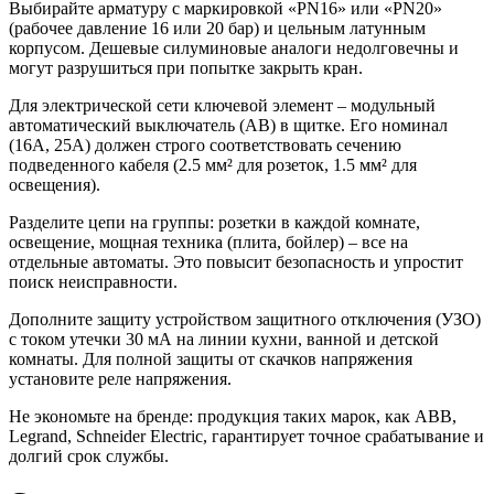
Выбирайте арматуру с маркировкой «PN16» или «PN20»
(рабочее давление 16 или 20 бар) и цельным латунным
корпусом. Дешевые силуминовые аналоги недолговечны и
могут разрушиться при попытке закрыть кран.
Для электрической сети ключевой элемент – модульный
автоматический выключатель (АВ) в щитке. Его номинал
(16А, 25А) должен строго соответствовать сечению
подведенного кабеля (2.5 мм² для розеток, 1.5 мм² для
освещения).
Разделите цепи на группы: розетки в каждой комнате,
освещение, мощная техника (плита, бойлер) – все на
отдельные автоматы. Это повысит безопасность и упростит
поиск неисправности.
Дополните защиту устройством защитного отключения (УЗО)
с током утечки 30 мА на линии кухни, ванной и детской
комнаты. Для полной защиты от скачков напряжения
установите реле напряжения.
Не экономьте на бренде: продукция таких марок, как ABB,
Legrand, Schneider Electric, гарантирует точное срабатывание и
долгий срок службы.