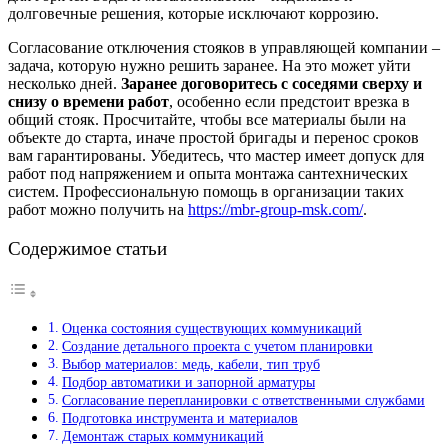
долговечные решения, которые исключают коррозию.
Согласование отключения стояков в управляющей компании –
задача, которую нужно решить заранее. На это может уйти
несколько дней.
Заранее договоритесь с соседями сверху и
снизу о времени работ
, особенно если предстоит врезка в
общий стояк. Просчитайте, чтобы все материалы были на
объекте до старта, иначе простой бригады и перенос сроков
вам гарантированы. Убедитесь, что мастер имеет допуск для
работ под напряжением и опыта монтажа сантехнических
систем. Профессиональную помощь в организации таких
работ можно получить на
https://mbr-group-msk.com/
.
Содержимое статьи
Оценка состояния существующих коммуникаций
Создание детального проекта с учетом планировки
Выбор материалов: медь, кабели, тип труб
Подбор автоматики и запорной арматуры
Согласование перепланировки с ответственными службами
Подготовка инструмента и материалов
Демонтаж старых коммуникаций