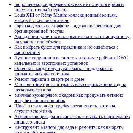
Бюро переводов документов: как не потерять время и
получить точный перевод
Louis XIII от Rémy Martin: коллекционный коньяк,
который стоит знать лично
Горячая деколь на фарфоре – идеальное решение для
брендированной посуды
Аренда биотуалетов: как организовать санитарную зону
на участке или объекте
Как выбрать букет для праздника и не ошибиться с
настроением
Лучшие гидропонные системы для дома: рейтинг DWC,
капельных и аэропонных установок
Остеопат: когда телу нужна мягкая поддержка и
внимательная диагностика
Ремонт паркета в квартире и доме
Многолетние цветы и травы: как создать живой сад на
несколько сезонов
Уличная кухня рядом с садом: как продумать летнюю
зону без лишних ошибок
Шкаф в стиле лофт: грубая элегантность, которая
служит всю жизнь
Агропоставщик для хозяйства: как выбрать партнера без
лишнего риска
Инструмент Kraftool для сада и ремонта: как выбрать
надежный комплект