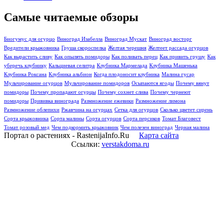
Самые читаемые обзоры
Биогумус для огурцо
Виноград Изабелла
Виноград Мускат
Виноград восторг
Вредители крыжовника
Груша скороспелка
Желтая черешня
Желтеет рассада огурцов
Как вырастить сливу
Как опылять помидоры
Как поливать перец
Как привить грушу
Как
уберечь клубнику
Кальциевая селитра
Клубника Мармелада
Клубника Машенька
Клубника Роксана
Клубника альбион
Когда плодоносит клубника
Малина гусар
Мульчирование огурцов
Мульчирование помидоров
Осыпаются ягоды
Почему вянут
помидоры
Почему пропадают огурцы
Почему сохнет слива
Почему чернеют
помидоры
Прививка винограда
Размножение ежевики
Размножение лимона
Размножение облепихи
Ржавчина на огурцах
Сетка для огурцов
Сколько цветет сирень
Сорта крыжовника
Сорта малины
Сорта огурцов
Сорта персиков
Томат Благовест
Томат розовый мед
Чем подкормить крыжовник
Чем полезен виноград
Черная малина
Портал о растениях - RastenijaInfo.Ru
Карта сайта
Ссылки:
verstakdoma.ru