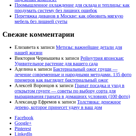
Промышленное охлаждение для склада и теплицы: как
продумать систему без лишних ошибок
Перетяжка диванов в Москве: как обновить мягкую
мебель без лишней суеты
Свежие комментарии
Елизавета
к записи
Метизы: важнейшие детали для
нашей жизни
Виктория Чернышева
к записи
Рейнутрия японская:
Удивительное растение для вашего сада
Аделина
к записи
Бактериальный ожог груши —
лечение современные и народными методами. 135 фото
примеров как выглядит бактериальный ожог
Алексей Воронцов
к записи
Гранат посадка и уход в
открытом грунте — советы по выбору сорта для
выращивания граната в домашних условиях (100 фото)
Александр Ефремов
к записи
Толстянка: денежное
дерево, которое принесет удачу в ваш дом
Facebook
Google+
Pinterest
LinkedIn