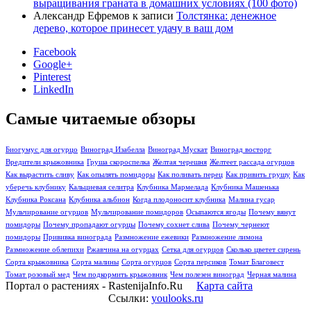
выращивания граната в домашних условиях (100 фото)
Александр Ефремов
к записи
Толстянка: денежное
дерево, которое принесет удачу в ваш дом
Facebook
Google+
Pinterest
LinkedIn
Самые читаемые обзоры
Биогумус для огурцо
Виноград Изабелла
Виноград Мускат
Виноград восторг
Вредители крыжовника
Груша скороспелка
Желтая черешня
Желтеет рассада огурцов
Как вырастить сливу
Как опылять помидоры
Как поливать перец
Как привить грушу
Как
уберечь клубнику
Кальциевая селитра
Клубника Мармелада
Клубника Машенька
Клубника Роксана
Клубника альбион
Когда плодоносит клубника
Малина гусар
Мульчирование огурцов
Мульчирование помидоров
Осыпаются ягоды
Почему вянут
помидоры
Почему пропадают огурцы
Почему сохнет слива
Почему чернеют
помидоры
Прививка винограда
Размножение ежевики
Размножение лимона
Размножение облепихи
Ржавчина на огурцах
Сетка для огурцов
Сколько цветет сирень
Сорта крыжовника
Сорта малины
Сорта огурцов
Сорта персиков
Томат Благовест
Томат розовый мед
Чем подкормить крыжовник
Чем полезен виноград
Черная малина
Портал о растениях - RastenijaInfo.Ru
Карта сайта
Ссылки:
youlooks.ru