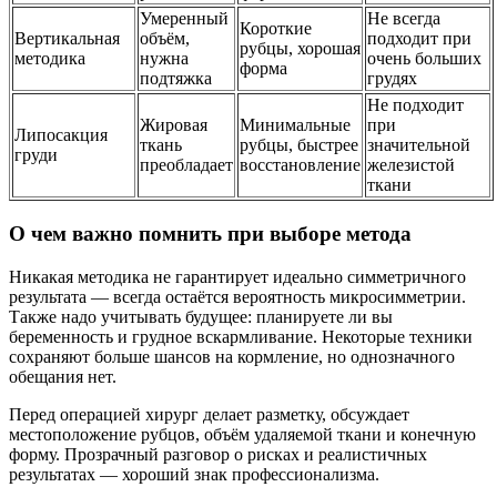
Умеренный
Не всегда
Короткие
Вертикальная
объём,
подходит при
рубцы, хорошая
методика
нужна
очень больших
форма
подтяжка
грудях
Не подходит
Жировая
Минимальные
при
Липосакция
ткань
рубцы, быстрее
значительной
груди
преобладает
восстановление
железистой
ткани
О чем важно помнить при выборе метода
Никакая методика не гарантирует идеально симметричного
результата — всегда остаётся вероятность микросимметрии.
Также надо учитывать будущее: планируете ли вы
беременность и грудное вскармливание. Некоторые техники
сохраняют больше шансов на кормление, но однозначного
обещания нет.
Перед операцией хирург делает разметку, обсуждает
местоположение рубцов, объём удаляемой ткани и конечную
форму. Прозрачный разговор о рисках и реалистичных
результатах — хороший знак профессионализма.