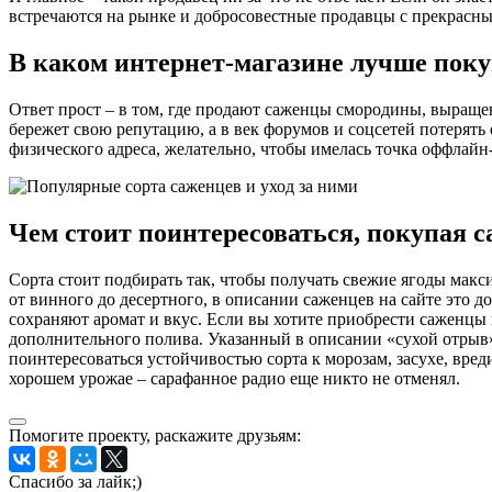
встречаются на рынке и добросовестные продавцы с прекрасным
В каком интернет-магазине лучше пок
Ответ прост – в том, где продают саженцы смородины, выраще
бережет свою репутацию, а в век форумов и соцсетей потерять 
физического адреса, желательно, чтобы имелась точка оффлайн
Чем стоит поинтересоваться, покупая
Сорта стоит подбирать так, чтобы получать свежие ягоды макси
от винного до десертного, в описании саженцев на сайте это д
сохраняют аромат и вкус. Если вы хотите приобрести саженцы
дополнительного полива. Указанный в описании «сухой отрыв» 
поинтересоваться устойчивостью сорта к морозам, засухе, вр
хорошем урожае – сарафанное радио еще никто не отменял.
Помогите проекту, раскажите друзьям:
Спасибо за лайк;)