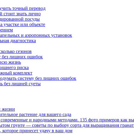
лучить точный перевод
й стоит знать лично
ндированной посуды
а участке или объекте
оением
апельных и аэропонных установок
льная диагностика
сколько сезонов
у без лишних ошибок
 всю жизнь
лишнего риска
дежный комплект
родумать систему без лишних ошибок
ль без лишней суеты
й жизни
ительное растение для вашего сада
современные и народными методами. 135 фото примеров как вы
рытом грунте — советы по выбору сорта для выращивания гранат
, которое принесет удачу в ваш дом