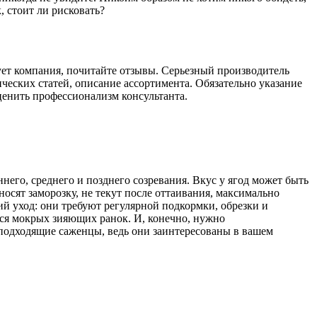
 стоит ли рисковать?
ует компания, почитайте отзывы. Серьезный производитель
ических статей, описание ассортимента. Обязательно указание
ценить профессионализм консультанта.
него, среднего и позднего созревания. Вкус у ягод может быть
осят заморозку, не текут после оттаивания, максимально
й уход: они требуют регулярной подкормки, обрезки и
ется мокрых зияющих ранок. И, конечно, нужно
 подходящие саженцы, ведь они заинтересованы в вашем