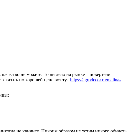
 качество не можете. То ли дело на рынке – повертели
заказать по хорошей цене вот тут
https://agrodecor.ru/malina-
ины;
е никогда не увидите. Никоим образом не хотим никого обидеть,