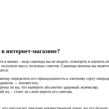
 в интернет-магазине?
та в мешке – ведь саженцы вы не видите, осмотреть и оценить их
 получили массу полезных советов. Саженцы малины вы можете 
ятся:
аженцу определить его принадлежность к элитному сорту смород
 хранили — неизвестно;
рены ли вы, что выберете абсолютно здоровый экземпляр;
й их, – стоит ли слепо верить его советам.
ет, что предлагает заведомо некачественный товар, вы его больш