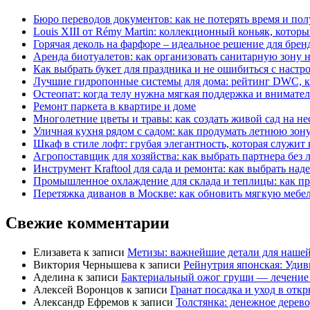
Бюро переводов документов: как не потерять время и по
Louis XIII от Rémy Martin: коллекционный коньяк, которы
Горячая деколь на фарфоре – идеальное решение для бре
Аренда биотуалетов: как организовать санитарную зону н
Как выбрать букет для праздника и не ошибиться с настр
Лучшие гидропонные системы для дома: рейтинг DWC, к
Остеопат: когда телу нужна мягкая поддержка и внимате
Ремонт паркета в квартире и доме
Многолетние цветы и травы: как создать живой сад на не
Уличная кухня рядом с садом: как продумать летнюю зон
Шкаф в стиле лофт: грубая элегантность, которая служит
Агропоставщик для хозяйства: как выбрать партнера без 
Инструмент Kraftool для сада и ремонта: как выбрать на
Промышленное охлаждение для склада и теплицы: как п
Перетяжка диванов в Москве: как обновить мягкую мебе
Свежие комментарии
Елизавета
к записи
Метизы: важнейшие детали для наше
Виктория Чернышева
к записи
Рейнутрия японская: Удив
Аделина
к записи
Бактериальный ожог груши — лечение 
Алексей Воронцов
к записи
Гранат посадка и уход в отк
Александр Ефремов
к записи
Толстянка: денежное дерево