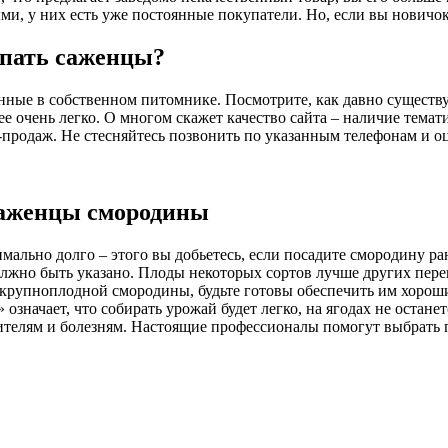
и, у них есть уже постоянные покупатели. Но, если вы новичок,
упать саженцы?
нные в собственном питомнике. Посмотрите, как давно существ
ее очень легко. О многом скажет качество сайта – наличие темат
-продаж. Не стесняйтесь позвонить по указанным телефонам и о
 саженцы смородины
мально долго – этого вы добьетесь, если посадите смородину ран
олжно быть указано. Плоды некоторых сортов лучше других перен
 крупноплодной смородины, будьте готовы обеспечить им хороши
означает, что собирать урожай будет легко, на ягодах не остан
едителям и болезням. Настоящие профессионалы помогут выбрать