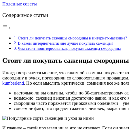
Полезные советы
Содержимое статьи
Стоит ли покупать саженцы смородины в интернет-магазине?
В каком интернет-магазине лучше покупать саженцы?
Чем стоит поинтересоваться, покупая саженцы смородины
Стоит ли покупать саженцы смородины
Иногда встречается мнение, что таким образом вы покупаете ко
смородину в руках, поговорили со словоохотливым продавцом,
kumberlend
. Но если мыслить критически, сомнения все же появ
настолько ли вы опытны, чтобы по 30-сантиметровому с
возможно, саженец выкопан достаточно давно, и как его
смородина часто поражается грибковыми болезнями – уве
совсем не факт, что продает саженцы человек, вырастивши
И главное – такой продавец ни за что не отвечает. Если он зна