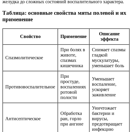
желудка до сложных состояний воспалительного характера.
Таблица: основные свойства мяты полевой и их
применение
Описание
Свойство
Применение
эффекта
При болях в
Снимает спазмы
животе,
гладкой
Спазмолитическое
спазмах
мускулатуры,
кишечника
уменьшает боль
При
Уменьшает
простуде,
воспаление,
Противовоспалительное
воспалениях
ускоряет
ротовой
заживление
полости
Уничтожает
Обработка
бактерии и
Антисептическое
ран, горло
вирусы,
при ангине
предотвращает
инфекцию