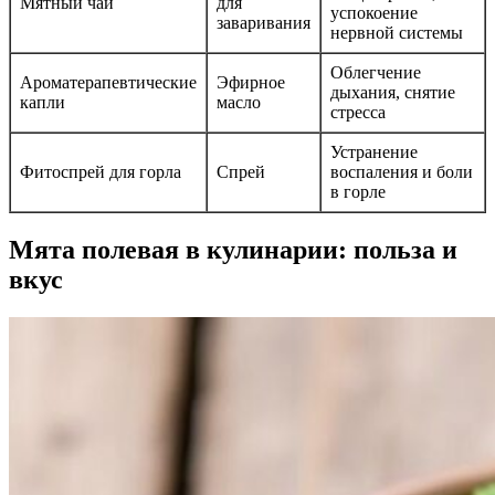
Мятный чай
для
успокоение
заваривания
нервной системы
Облегчение
Ароматерапевтические
Эфирное
дыхания, снятие
капли
масло
стресса
Устранение
Фитоспрей для горла
Спрей
воспаления и боли
в горле
Мята полевая в кулинарии: польза и
вкус