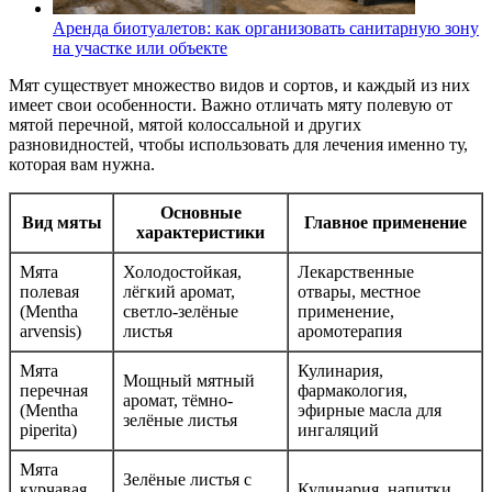
Аренда биотуалетов: как организовать санитарную зону
на участке или объекте
Мят существует множество видов и сортов, и каждый из них
имеет свои особенности. Важно отличать мяту полевую от
мятой перечной, мятой колоссальной и других
разновидностей, чтобы использовать для лечения именно ту,
которая вам нужна.
Основные
Вид мяты
Главное применение
характеристики
Мята
Холодостойкая,
Лекарственные
полевая
лёгкий аромат,
отвары, местное
(Mentha
светло-зелёные
применение,
arvensis)
листья
аромотерапия
Мята
Кулинария,
Мощный мятный
перечная
фармакология,
аромат, тёмно-
(Mentha
эфирные масла для
зелёные листья
piperita)
ингаляций
Мята
Зелёные листья с
курчавая
Кулинария, напитки,