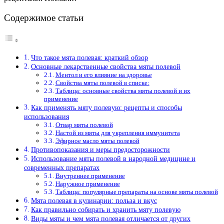
Содержимое статьи
Что такое мята полевая: краткий обзор
Основные лекарственные свойства мяты полевой
Ментол и его влияние на здоровье
Свойства мяты полевой в списке:
Таблица: основные свойства мяты полевой и их
применение
Как применять мяту полевую: рецепты и способы
использования
Отвар мяты полевой
Настой из мяты для укрепления иммунитета
Эфирное масло мяты полевой
Противопоказания и меры предосторожности
Использование мяты полевой в народной медицине и
современных препаратах
Внутреннее применение
Наружное применение
Таблица: популярные препараты на основе мяты полевой
Мята полевая в кулинарии: польза и вкус
Как правильно собирать и хранить мяту полевую
Виды мяты и чем мята полевая отличается от других