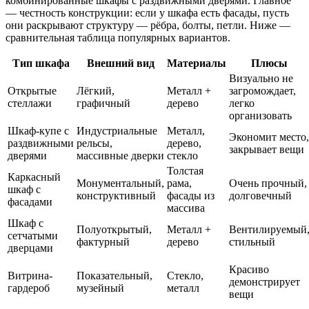
комбинированные шкафы с раздвижными дверями. Главное
— честность конструкции: если у шкафа есть фасады, пусть
они раскрывают структуру — рёбра, болты, петли. Ниже —
сравнительная таблица популярных вариантов.
Тип шкафа
Внешний вид
Материалы
Плюсы
Визуально не
Открытые
Лёгкий,
Металл +
загромождает,
стеллажи
графичный
дерево
легко
организовать
Шкаф-купе с
Индустриальные
Металл,
Экономит место,
раздвижными
рельсы,
дерево,
закрывает вещи
дверями
массивные дверки
стекло
Толстая
Каркасный
Монументальный,
рама,
Очень прочный,
шкаф с
конструктивный
фасады из
долговечный
фасадами
массива
Шкаф с
Полуоткрытый,
Металл +
Вентилируемый
сетчатыми
фактурный
дерево
стильный
дверцами
Красиво
Витрина-
Показательный,
Стекло,
демонстрирует
гардероб
музейный
металл
вещи