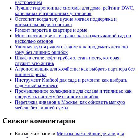
настроением
Лучшие гидропонные системы для дома: рейтинг DWC,
капельных и аэропонных установок
Остеопат: когда телу нужна мягкая поддержка и
внимательная диагностика
Ремонт паркета в квартире и доме
Многолетние цветы и травы: как создать живой сад на
несколько сезонов
Уличная кухня рядом с садом: как продумать летнюю
зону без лишних ошибок
Шкаф в стиле лофт: грубая элегантность, которая
служит всю жизнь
Агропоставщик для хозяйства: как выбрать партнера без
лишнего риска
Инструмент Kraftool для сада и ремонта: как выбрать
надежный комплект
Промышленное охлаждение для склада и теплицы: как
продумать систему без лишних ошибок
Перетяжка диванов в Москве: как обновить мягкую
мебель без лишней суеты
Свежие комментарии
Елизавета
к записи
Метизы: важнейшие детали для