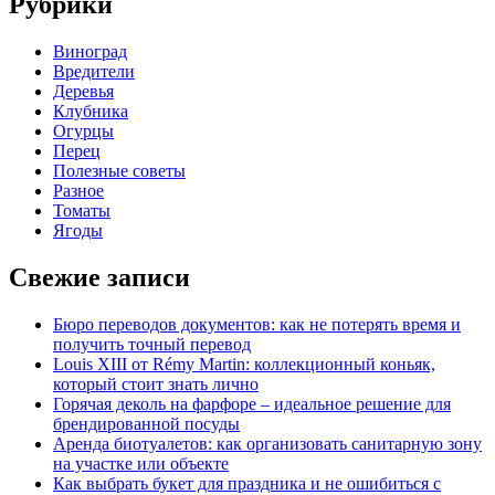
Рубрики
Виноград
Вредители
Деревья
Клубника
Огурцы
Перец
Полезные советы
Разное
Томаты
Ягоды
Свежие записи
Бюро переводов документов: как не потерять время и
получить точный перевод
Louis XIII от Rémy Martin: коллекционный коньяк,
который стоит знать лично
Горячая деколь на фарфоре – идеальное решение для
брендированной посуды
Аренда биотуалетов: как организовать санитарную зону
на участке или объекте
Как выбрать букет для праздника и не ошибиться с