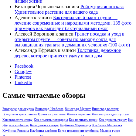
нашей жизни
Виктория Чернышева
к записи
Рейнутрия японская:
Удивительное растение для вашего сада
Аделина
к записи
Бактериальный ожог груши —
лечение современные и народными методами. 135 фото
примеров как выглядит бактериальный ожог
Алексей Воронцов
к записи
Гранат посадка и уход в
открытом грунте — советы по выбору сорта для
выращивания граната в домашних условиях (100 фото)
Александр Ефремов
к записи
Толстянка: денежное
дерево, которое принесет удачу в ваш дом
Facebook
Google+
Pinterest
LinkedIn
Самые читаемые обзоры
Биогумус для огурцо
Виноград Изабелла
Виноград Мускат
Виноград восторг
Вредители крыжовника
Груша скороспелка
Желтая черешня
Желтеет рассада огурцов
Как вырастить сливу
Как опылять помидоры
Как поливать перец
Как привить грушу
Как
уберечь клубнику
Кальциевая селитра
Клубника Мармелада
Клубника Машенька
Клубника Роксана
Клубника альбион
Когда плодоносит клубника
Малина гусар