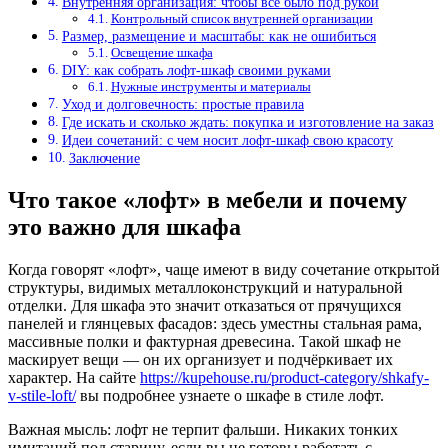
Внутренняя организация: чтобы всё было под рукой
Контрольный список внутренней организации
Размер, размещение и масштабы: как не ошибиться
Освещение шкафа
DIY: как собрать лофт-шкаф своими руками
Нужные инструменты и материалы
Уход и долговечность: простые правила
Где искать и сколько ждать: покупка и изготовление на заказ
Идеи сочетаний: с чем носит лофт-шкаф свою красоту
Заключение
Что такое «лофт» в мебели и почему
это важно для шкафа
Когда говорят «лофт», чаще имеют в виду сочетание открытой
структуры, видимых металлоконструкций и натуральной
отделки. Для шкафа это значит отказаться от прячущихся
панелей и глянцевых фасадов: здесь уместны стальная рама,
массивные полки и фактурная древесина. Такой шкаф не
маскирует вещи — он их организует и подчёркивает их
характер. На сайте
https://kupehouse.ru/product-category/shkafy-
v-stile-loft/
вы подробнее узнаете о шкафе в стиле лофт.
Важная мысль: лофт не терпит фальши. Никаких тонких
имитаций под старину, если вы не готовы работать с