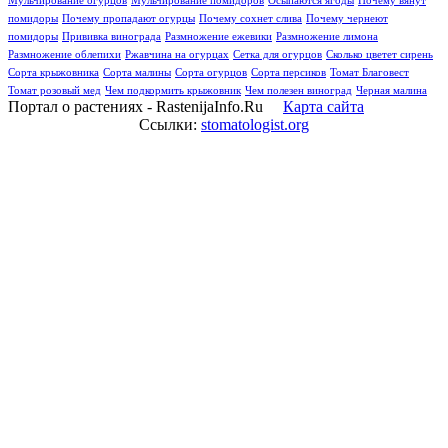
Мульчирование огурцов
Мульчирование помидоров
Осыпаются ягоды
Почему вянут
помидоры
Почему пропадают огурцы
Почему сохнет слива
Почему чернеют
помидоры
Прививка винограда
Размножение ежевики
Размножение лимона
Размножение облепихи
Ржавчина на огурцах
Сетка для огурцов
Сколько цветет сирень
Сорта крыжовника
Сорта малины
Сорта огурцов
Сорта персиков
Томат Благовест
Томат розовый мед
Чем подкормить крыжовник
Чем полезен виноград
Черная малина
Портал о растениях - RastenijaInfo.Ru
Карта сайта
Ссылки:
stomatologist.org