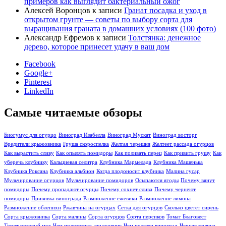
примеров как выглядит бактериальный ожог
Алексей Воронцов
к записи
Гранат посадка и уход в
открытом грунте — советы по выбору сорта для
выращивания граната в домашних условиях (100 фото)
Александр Ефремов
к записи
Толстянка: денежное
дерево, которое принесет удачу в ваш дом
Facebook
Google+
Pinterest
LinkedIn
Самые читаемые обзоры
Биогумус для огурцо
Виноград Изабелла
Виноград Мускат
Виноград восторг
Вредители крыжовника
Груша скороспелка
Желтая черешня
Желтеет рассада огурцов
Как вырастить сливу
Как опылять помидоры
Как поливать перец
Как привить грушу
Как
уберечь клубнику
Кальциевая селитра
Клубника Мармелада
Клубника Машенька
Клубника Роксана
Клубника альбион
Когда плодоносит клубника
Малина гусар
Мульчирование огурцов
Мульчирование помидоров
Осыпаются ягоды
Почему вянут
помидоры
Почему пропадают огурцы
Почему сохнет слива
Почему чернеют
помидоры
Прививка винограда
Размножение ежевики
Размножение лимона
Размножение облепихи
Ржавчина на огурцах
Сетка для огурцов
Сколько цветет сирень
Сорта крыжовника
Сорта малины
Сорта огурцов
Сорта персиков
Томат Благовест
Томат розовый мед
Чем подкормить крыжовник
Чем полезен виноград
Черная малина