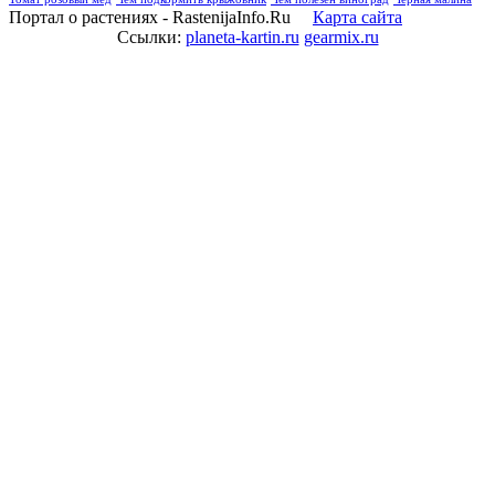
Портал о растениях - RastenijaInfo.Ru
Карта сайта
Ссылки:
planeta-kartin.ru
gearmix.ru