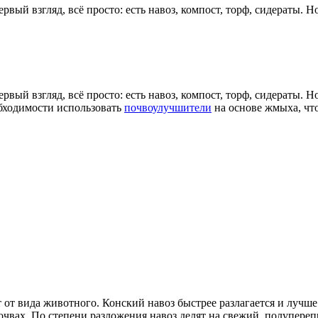
вый взгляд, всё просто: есть навоз, компост, торф, сидераты. Н
вый взгляд, всё просто: есть навоз, компост, торф, сидераты. Н
обходимости использовать
почвоулучшители
на основе жмыха, чт
 от вида животного. Конский навоз быстрее разлагается и лучш
почвах. По степени разложения навоз делят на свежий, полупер