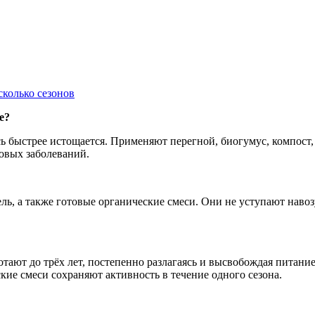
сколько сезонов
е?
десь быстрее истощается. Применяют перегной, биогумус, компост
ковых заболеваний.
ль, а также готовые органические смеси. Они не уступают навоз
ботают до трёх лет, постепенно разлагаясь и высвобождая питан
ие смеси сохраняют активность в течение одного сезона.