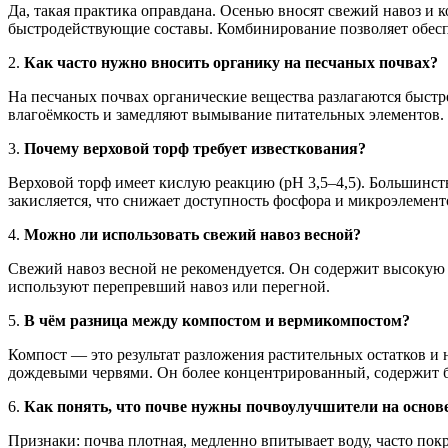
Да, такая практика оправдана. Осенью вносят свежий навоз и
быстродействующие составы. Комбинирование позволяет обеспе
2.
Как часто нужно вносить органику на песчаных почвах?
На песчаных почвах органические вещества разлагаются быстр
влагоёмкость и замедляют вымывание питательных элементов.
3.
Почему верховой торф требует известкования?
Верховой торф имеет кислую реакцию (pH 3,5–4,5). Большинст
закисляется, что снижает доступность фосфора и микроэлемент
4.
Можно ли использовать свежий навоз весной?
Свежий навоз весной не рекомендуется. Он содержит высокую 
используют перепревший навоз или перегной.
5.
В чём разница между компостом и вермикомпостом?
Компост — это результат разложения растительных остатков и
дождевыми червями. Он более концентрированный, содержит б
6.
Как понять, что почве нужны почвоулучшители на осно
Признаки: почва плотная, медленно впитывает воду, часто пок